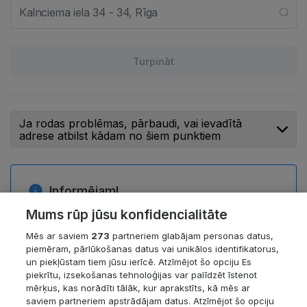
Turpināt
Ja rodas problēmas, pārbaudi, vai ievadītā
adrese atbilst kādam no šiem punktiem
Informējam!
Mums rūp jūsu konfidencialitāte
Atskaite pieejama tikai Rīgas teritorijā
esošajiem dzīvokļiem.
Mēs ar saviem
273
partneriem glabājam personas datus,
Dati par līdzīgu dzīvokļu darījumiem un to
piemēram, pārlūkošanas datus vai unikālos identifikatorus,
un piekļūstam tiem jūsu ierīcē. Atzīmējot šo opciju Es
vidējo cenu var nebūt pieejama dzīvokļiem,
piekrītu, izsekošanas tehnoloģijas var palīdzēt īstenot
kuriem darījumi notiek ļoti reti. To var
mērķus, kas norādīti tālāk, kur aprakstīts, kā mēs ar
ietekmēt īpašuma atrašanās vieta, mājas
saviem partneriem apstrādājam datus. Atzīmējot šo opciju