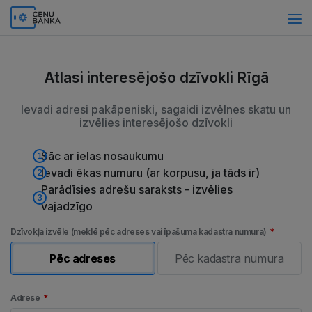
Atlasi interesējošo dzīvokli Rīgā
Ievadi adresi pakāpeniski, sagaidi izvēlnes skatu un
izvēlies interesējošo dzīvokli
Sāc ar ielas nosaukumu
1
Ievadi ēkas numuru (ar korpusu, ja tāds ir)
2
Parādīsies adrešu saraksts - izvēlies
3
vajadzīgo
Dzīvokļa izvēle (meklē pēc adreses vai īpašuma kadastra numura)
Pēc adreses
Pēc kadastra numura
Adrese