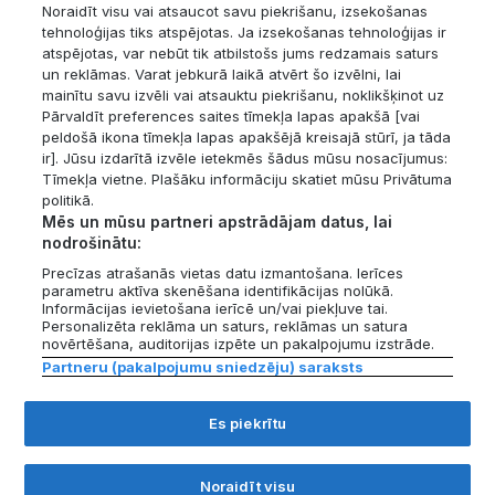
projekta specifika un citi faktori.
Noraidīt visu vai atsaucot savu piekrišanu, izsekošanas
tehnoloģijas tiks atspējotas. Ja izsekošanas tehnoloģijas ir
atspējotas, var nebūt tik atbilstošs jums redzamais saturs
un reklāmas. Varat jebkurā laikā atvērt šo izvēlni, lai
mainītu savu izvēli vai atsauktu piekrišanu, noklikšķinot uz
Kopsavilkums
Pārvaldīt preferences saites tīmekļa lapas apakšā [vai
peldošā ikona tīmekļa lapas apakšējā kreisajā stūrī, ja tāda
ir]. Jūsu izdarītā izvēle ietekmēs šādus mūsu nosacījumus:
1. solis
Tīmekļa vietne. Plašāku informāciju skatiet mūsu Privātuma
Dzīvokļa izvēle
politikā.
Mēs un mūsu partneri apstrādājam datus, lai
2. solis
nodrošinātu:
Informācijas izvēle
Precīzas atrašanās vietas datu izmantošana. Ierīces
parametru aktīva skenēšana identifikācijas nolūkā.
Informācijas ievietošana ierīcē un/vai piekļuve tai.
3. solis
Personalizēta reklāma un saturs, reklāmas un satura
Tavs e-pasts un personas dati
novērtēšana, auditorijas izpēte un pakalpojumu izstrāde.
Partneru (pakalpojumu sniedzēju) saraksts
4. solis
Apmaksa
Es piekrītu
Parādīt atskaites piemēru
Noraidīt visu