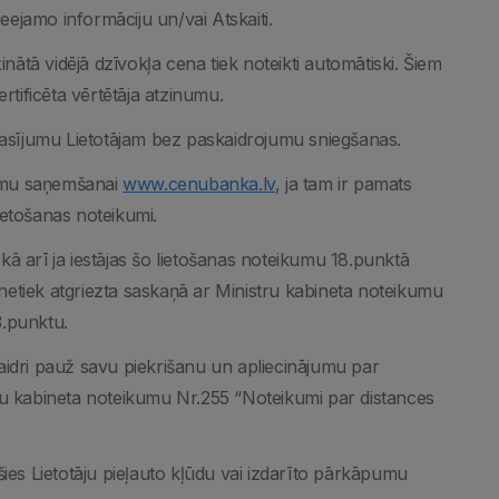
ejamo informāciju un/vai Atskaiti.
inātā vidējā dzīvokļa cena tiek noteikti automātiski. Šiem
ertificēta vērtētāja atzinumu.
ieprasījumu Lietotājam bez paskaidrojumu sniegšanas.
ojumu saņemšanai
www.cenubanka.lv
, ja tam ir pamats
ietošanas noteikumi.
kā arī ja iestājas šo lietošanas noteikumu 18.punktā
netiek atgriezta saskaņā ar Ministru kabineta noteikumu
3.punktu.
skaidri pauž savu piekrišanu un apliecinājumu par
tru kabineta noteikumu Nr.255 “Noteikumi par distances
šies Lietotāju pieļauto kļūdu vai izdarīto pārkāpumu