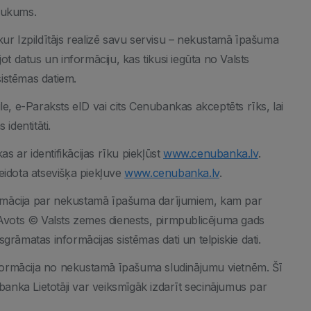
saukums.
 kur Izpildītājs realizē savu servisu – nekustamā īpašuma
ot datus un informāciju, kas tikusi iegūta no Valsts
istēmas datiem.
e, e-Paraksts eID vai cits Cenubankas akceptēts rīks, lai
identitāti.
as ar identifikācijas rīku piekļūst
www.cenubanka.lv
.
eidota atsevišķa piekļuve
www.cenubanka.lv
.
ormācija par nekustamā īpašuma darījumiem, kam par
 (Avots © Valsts zemes dienests, pirmpublicējuma gads
grāmatas informācijas sistēmas dati un telpiskie dati.
informācija no nekustamā īpašuma sludinājumu vietnēm. Šī
ubanka Lietotāji var veiksmīgāk izdarīt secinājumus par