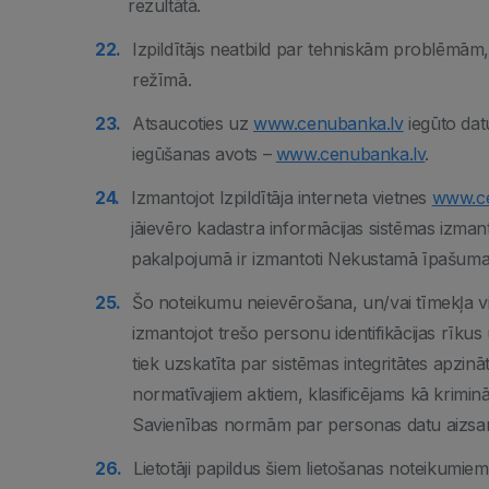
rezultātā.
Izpildītājs neatbild par tehniskām problēmām
režīmā.
Atsaucoties uz
www.cenubanka.lv
iegūto dat
iegūšanas avots –
www.cenubanka.lv
.
Izmantojot Izpildītāja interneta vietnes
www.ce
jāievēro kadastra informācijas sistēmas izman
pakalpojumā ir izmantoti Nekustamā īpašuma v
Šo noteikumu neievērošana, un/vai tīmekļa v
izmantojot trešo personu identifikācijas rīkus
tiek uzskatīta par sistēmas integritātes apzinā
normatīvajiem aktiem, klasificējams kā krimi
Savienības normām par personas datu aizsa
Lietotāji papildus šiem lietošanas noteikumiem