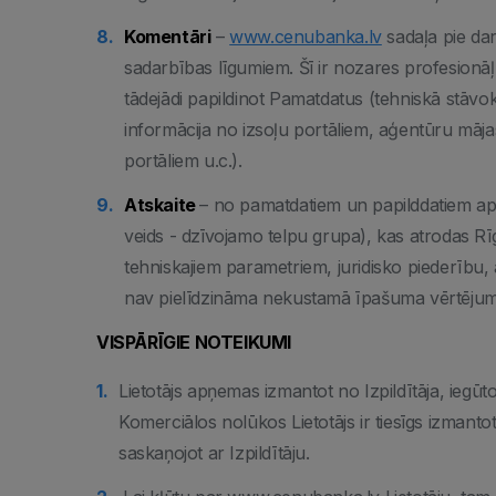
Komentāri
–
www.cenubanka.lv
sadaļa pie dar
sadarbības līgumiem. Šī ir nozares profesionāļu
tādejādi papildinot Pamatdatus (tehniskā stāvokļ
informācija no izsoļu portāliem, aģentūru māja
portāliem u.c.).
Atskaite
– no pamatdatiem un papilddatiem ap
veids - dzīvojamo telpu grupa), kas atrodas Rīg
tehniskajiem parametriem, juridisko piederību,
nav pielīdzināma nekustamā īpašuma vērtēju
VISPĀRĪGIE NOTEIKUMI
Lietotājs apņemas izmantot no Izpildītāja, iegū
Komerciālos nolūkos Lietotājs ir tiesīgs izmanto
saskaņojot ar Izpildītāju.