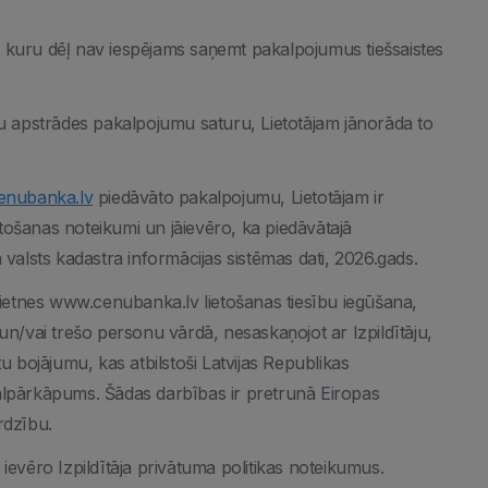
, kuru dēļ nav iespējams saņemt pakalpojumus tiešsaistes
u apstrādes pakalpojumu saturu, Lietotājam jānorāda to
nubanka.lv
piedāvāto pakalpojumu, Lietotājam ir
tošanas noteikumi un jāievēro, ka piedāvātajā
alsts kadastra informācijas sistēmas dati, 2026.gads.
ietnes www.cenubanka.lv lietošanas tiesību iegūšana,
 un/vai trešo personu vārdā, nesaskaņojot ar Izpildītāju,
tu bojājumu, kas atbilstoši Latvijas Republikas
nālpārkāpums. Šādas darbības ir pretrunā Eiropas
rdzību.
 ievēro Izpildītāja privātuma politikas noteikumus.