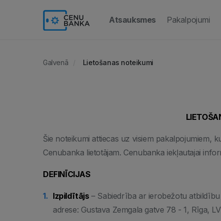
(current)
Atsauksmes
Pakalpojumi
Galvenā
Lietošanas noteikumi
LIETOŠA
Šie noteikumi attiecas uz visiem pakalpojumiem, ku
Cenubanka lietotājam. Cenubanka iekļautajai informā
DEFINĪCIJAS
Izpildītājs
– Sabiedrība ar ierobežotu atbildību 
adrese: Gustava Zemgala gatve 78 - 1, Rīga, LV