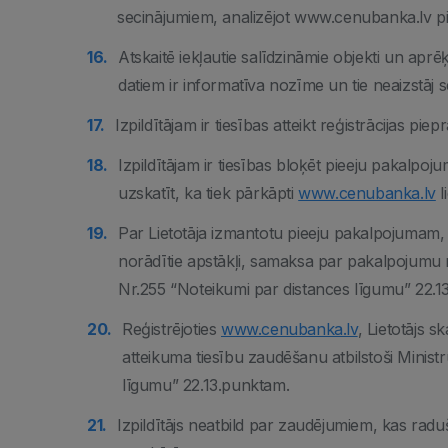
secinājumiem, analizējot www.cenubanka.lv pie
Atskaitē iekļautie salīdzināmie objekti un aprēķ
datiem ir informatīva nozīme un tie neaizstāj s
Izpildītājam ir tiesības atteikt reģistrācijas p
Izpildītājam ir tiesības bloķēt pieeju pakalp
uzskatīt, ka tiek pārkāpti
www.cenubanka.lv
l
Par Lietotāja izmantotu pieeju pakalpojumam, 
norādītie apstākļi, samaksa par pakalpojumu 
Nr.255 “Noteikumi par distances līgumu” 22.1
Reģistrējoties
www.cenubanka.lv
, Lietotājs 
atteikuma tiesību zaudēšanu atbilstoši Minis
līgumu” 22.13.punktam.
Izpildītājs neatbild par zaudējumiem, kas radu