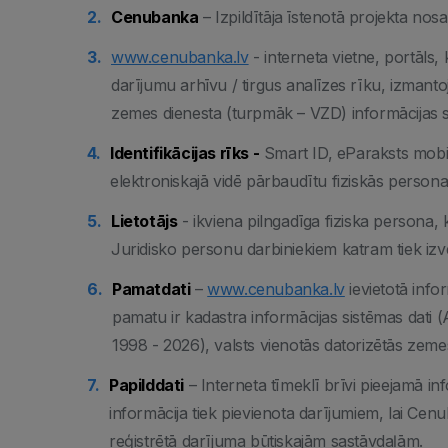
Cenubanka
– Izpildītāja īstenotā projekta no
www.cenubanka.lv
- interneta vietne, portāls,
darījumu arhīvu / tirgus analīzes rīku, izmantoj
zemes dienesta (turpmāk – VZD) informācijas s
Identifikācijas rīks -
Smart ID, eParaksts mobil
elektroniskajā vidē pārbaudītu fiziskās personas 
Lietotājs
- ikviena pilngadīga fiziska persona, k
Juridisko personu darbiniekiem katram tiek izv
Pamatdati
–
www.cenubanka.lv
ievietotā inf
pamatu ir kadastra informācijas sistēmas dati
1998 - 2026), valsts vienotās datorizētās zemes
Papilddati
– Interneta tīmeklī brīvi pieejamā 
informācija tiek pievienota darījumiem, lai Cen
reģistrētā darījuma būtiskajām sastāvdaļām.