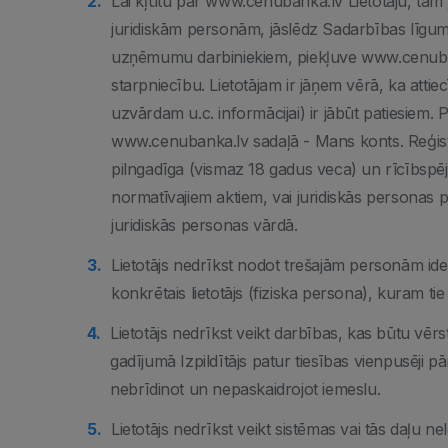
Lai kļūtu par www.cenubanka.lv Lietotāju, tam
juridiskām personām, jāslēdz Sadarbības līgum
uzņēmumu darbiniekiem, piekļuve www.cenubanka
starpniecību. Lietotājam ir jāņem vērā, ka attie
uzvārdam u.c. informācijai) ir jābūt patiesiem.
www.cenubanka.lv sadaļā - Mans konts. Reģistrē
pilngadīga (vismaz 18 gadus veca) un rīcībspējī
normatīvajiem aktiem, vai juridiskās personas p
juridiskās personas vārdā.
Lietotājs nedrīkst nodot trešajām personām identi
konkrētais lietotājs (fiziska persona), kuram tie p
Lietotājs nedrīkst veikt darbības, kas būtu vē
gadījumā Izpildītājs patur tiesības vienpusēji 
nebrīdinot un nepaskaidrojot iemeslu.
Lietotājs nedrīkst veikt sistēmas vai tās daļu 