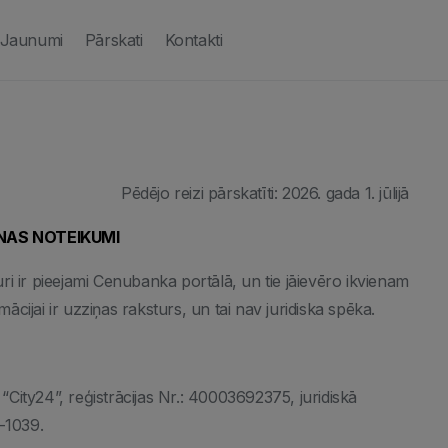
Jaunumi
Pārskati
Kontakti
Pēdējo reizi pārskatīti: 2026. gada 1. jūlijā
NAS NOTEIKUMI
ri ir pieejami Cenubanka portālā, un tie jāievēro ikvienam
cijai ir uzziņas raksturs, un tai nav juridiska spēka.
“City24”, reģistrācijas Nr.: 40003692375, juridiskā
-1039.