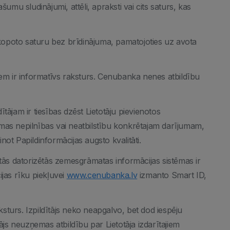
šumu sludinājumi, attēli, apraksti vai cits saturs, kas
apkopoto saturu bez brīdinājuma, pamatojoties uz avota
riem ir informatīvs raksturs. Cenubanka nenes atbildību
ldītājam ir tiesības dzēst Lietotāju pievienotos
amas nepilnības vai neatbilstību konkrētajam darījumam,
ot Papildinformācijas augsto kvalitāti.
otās datorizētās zemesgrāmatas informācijas sistēmas ir
cijas rīku piekļuvei
www.cenubanka.lv
izmanto Smart ID,
aksturs. Izpildītājs neko neapgalvo, bet dod iespēju
tājs neuzņemas atbildību par Lietotāja izdarītajiem