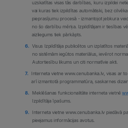
uzskatītas visas tās darbības, kuru izpildei n
vai kuras tiek izpildītas automātiski, bez cilvē
pieprasījumu procesā - izmantojot jebkura vei
no šo darbību mērķa. Izpildītājam ir tiesības vē
aizliegums tiek pārkāpts.
Visus Izpildītāja publicētos un izplatītos mater
no sistēmām iegūtos materiālus, ievērot norma
Autortiesību likums un citi normatīvie akti.
Interneta vietne www.cenubanka.lv, visas ar to sa
arī izmantotā programmatūra, saskarnes dizains,
Meklēšanas funkcionalitāte interneta vietnē
ww
Izpildītāja īpašums.
Interneta vietne www.cenubanka.lv piedāvā pam
pieejamus informācijas avotus.