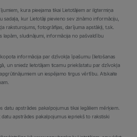
ījumiem, kura pieejama tikai Lietotājiem ar ilgtermiņa
 sadaļa, kur Lietotāji pievieno sev zināmo informāciju,
a raksturojums, fotogrāfijas, darījuma apstākļi, t.sk.
s lapām, sludinājumi, informācija no pašvaldību
kopota informācija par dzīvokļa īpašumu (lietošanas
ā, un sniedz lietotājam ticamu priekšstatu par dzīvokļa
 apgrūtinājumiem un iespējamo tirgus vērtību. Atskaite
mam.
tos datu apstrādes pakalpojumus tikai legāliem mērķiem.
t datu apstrādes pakalpojumus iepriekš to rakstiski