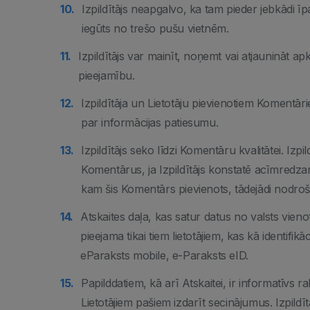
Izpildītājs neapgalvo, ka tam pieder jebkādi īpa
iegūts no trešo pušu vietnēm.
Izpildītājs var mainīt, noņemt vai atjaunināt 
pieejamību.
Izpildītāja un Lietotāju pievienotiem Komentā
par informācijas patiesumu.
Izpildītājs seko līdzi Komentāru kvalitātei. Izpi
Komentārus, ja Izpildītājs konstatē acīmredz
kam šis Komentārs pievienots, tādejādi nodrošin
Atskaites daļa, kas satur datus no valsts vien
pieejama tikai tiem lietotājiem, kas kā identifikā
eParaksts mobile, e-Paraksts eID.
Papilddatiem, kā arī Atskaitei, ir informatīvs r
Lietotājiem pašiem izdarīt secinājumus. Izpildī