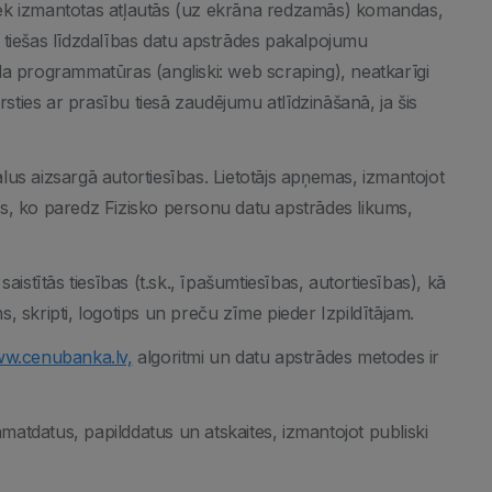
etiek izmantotas atļautās (uz ekrāna redzamās) komandas,
ka tiešas līdzdalības datu apstrādes pakalpojumu
da programmatūras (angliski: web scraping), neatkarīgi
rsties ar prasību tiesā zaudējumu atlīdzināšanā, ja šis
iālus aizsargā autortiesības. Lietotājs apņemas, izmantojot
s, ko paredz Fizisko personu datu apstrādes likums,
istītās tiesības (t.sk., īpašumtiesības, autortiesības), kā
 skripti, logotips un preču zīme pieder Izpildītājam.
w.cenubanka.lv,
algoritmi un datu apstrādes metodes ir
atdatus, papilddatus un atskaites, izmantojot publiski