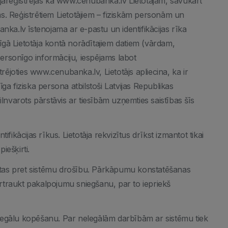
 jāreģistrējas kā www.cenubanka.lv Lietotājam, savukārt
s. Reģistrētiem Lietotājiem – fiziskām personām un
.lv īstenojama ar e-pastu un identifikācijas rīka
cīgā Lietotāja kontā norādītajiem datiem (vārdam,
 Personīgo informāciju, iespējams labot
joties www.cenubanka.lv, Lietotājs apliecina, ka ir
ga fiziska persona atbilstoši Latvijas Republikas
ilnvarots pārstāvis ar tiesībām uzņemties saistības šīs
fikācijas rīkus. Lietotāja rekvizītus drīkst izmantot tikai
iešķirti.
rstas pret sistēmu drošību. Pārkāpumu konstatēšanas
pārtraukt pakalpojumu sniegšanu, par to iepriekš
nelegālu kopēšanu. Par nelegālām darbībām ar sistēmu tiek