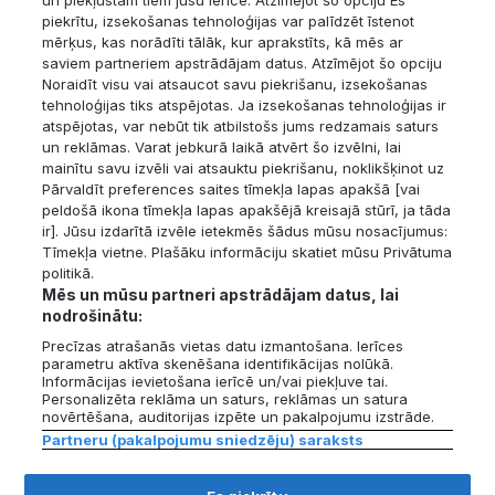
un piekļūstam tiem jūsu ierīcē. Atzīmējot šo opciju Es
pirmo reizi kopš pandēmijas sākuma visās grupās ir 1-
piekrītu, izsekošanas tehnoloģijas var palīdzēt īstenot
2% attālumā no 2019. gada beigu līmeņa.
mērķus, kas norādīti tālāk, kur aprakstīts, kā mēs ar
Atgādinām, ka cenas iepriekšējos periodos var
saviem partneriem apstrādājam datus. Atzīmējot šo opciju
mainīties, ja aktuālajā periodā tiek reģistrēti darījumi no
Noraidīt visu vai atsaucot savu piekrišanu, izsekošanas
tehnoloģijas tiks atspējotas. Ja izsekošanas tehnoloģijas ir
iepriekšējiem periodiem.
atspējotas, var nebūt tik atbilstošs jums redzamais saturs
un reklāmas. Varat jebkurā laikā atvērt šo izvēlni, lai
Priecāsimies dzirdēt Jūsu atsauksmes par paveikto!
mainītu savu izvēli vai atsauktu piekrišanu, noklikšķinot uz
Pārvaldīt preferences saites tīmekļa lapas apakšā [vai
peldošā ikona tīmekļa lapas apakšējā kreisajā stūrī, ja tāda
Tagad esam arī LinkedIn:
ir]. Jūsu izdarītā izvēle ietekmēs šādus mūsu nosacījumus:
https://www.linkedin.com/company/cenu-banka
Tīmekļa vietne. Plašāku informāciju skatiet mūsu Privātuma
politikā.
Mēs un mūsu partneri apstrādājam datus, lai
Ar cieņu,
nodrošinātu:
Cenu Bankas komanda
Precīzas atrašanās vietas datu izmantošana. Ierīces
parametru aktīva skenēšana identifikācijas nolūkā.
Informācijas ievietošana ierīcē un/vai piekļuve tai.
Galvenā
Pārskati
Personalizēta reklāma un saturs, reklāmas un satura
novērtēšana, auditorijas izpēte un pakalpojumu izstrāde.
Partneru (pakalpojumu sniedzēju) saraksts
Lietošanas noteikumi