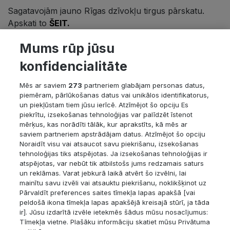
Sagatavojām jauno Rīgas dzīvokļu tirgus pārskatu.
Apskati to
ŠEIT.
Mums rūp jūsu
1. Jaunbūvēs ārpus C+ pirmreizējā tirgū datos
redzama stabilizēšanās pie aktuālās tirgus cenas.
konfidencialitāte
2. Nerenovētos PK darījumos – samazinājums, kamēr
Mēs ar saviem
273
partneriem glabājam personas datus,
piemēram, pārlūkošanas datus vai unikālos identifikatorus,
sludinājumos prasītās cenas novembrī augušas.
un piekļūstam tiem jūsu ierīcē. Atzīmējot šo opciju Es
piekrītu, izsekošanas tehnoloģijas var palīdzēt īstenot
3. Sērijās kā darījumos, tā prasītajās pārdošanas cenā
mērķus, kas norādīti tālāk, kur aprakstīts, kā mēs ar
vērojama neliela izaugsme.
saviem partneriem apstrādājam datus. Atzīmējot šo opciju
Noraidīt visu vai atsaucot savu piekrišanu, izsekošanas
tehnoloģijas tiks atspējotas. Ja izsekošanas tehnoloģijas ir
4. Tā kā JP darījumu nav daudz, vidējā dzīvokļa
atspējotas, var nebūt tik atbilstošs jums redzamais saturs
darījuma summa saglabājas ap 80 tūkstošiem.
un reklāmas. Varat jebkurā laikā atvērt šo izvēlni, lai
mainītu savu izvēli vai atsauktu piekrišanu, noklikšķinot uz
Pārvaldīt preferences saites tīmekļa lapas apakšā [vai
5. Prasītajās īres cenās kopumā negatīva tendence.
peldošā ikona tīmekļa lapas apakšējā kreisajā stūrī, ja tāda
LinkedIn:
https://www.linkedin.com/company/cenu-banka
ir]. Jūsu izdarītā izvēle ietekmēs šādus mūsu nosacījumus:
Tīmekļa vietne. Plašāku informāciju skatiet mūsu Privātuma