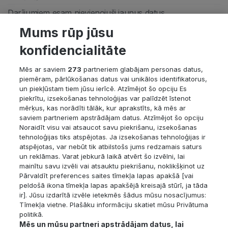
Darījumiem esam pievienojuši jaunus datus.
Mums rūp jūsu
konfidencialitāte
Rīgas dzīvokļu darījumiem, kuri notikuši ēkās, kuras
atrodas vidi degradējošo objektu sarakstā, pie "Būves
Mēs ar saviem
273
partneriem glabājam personas datus,
informācijas" parādās jauns ieraksts, kas informē par ēkai
piemēram, pārlūkošanas datus vai unikālos identifikatorus,
un piekļūstam tiem jūsu ierīcē. Atzīmējot šo opciju Es
piešķirto statusu.
piekrītu, izsekošanas tehnoloģijas var palīdzēt īstenot
mērķus, kas norādīti tālāk, kur aprakstīts, kā mēs ar
saviem partneriem apstrādājam datus. Atzīmējot šo opciju
Noraidīt visu vai atsaucot savu piekrišanu, izsekošanas
Visiem darījumiem, kas atrodas ZB un Z kategorijās tiek
tehnoloģijas tiks atspējotas. Ja izsekošanas tehnoloģijas ir
pievienota informācija par apgrūtinājumiem, kas redzami
atspējotas, var nebūt tik atbilstošs jums redzamais saturs
kadastrā. Darījumiem informācija tiek pievienota reizi
un reklāmas. Varat jebkurā laikā atvērt šo izvēlni, lai
mainītu savu izvēli vai atsauktu piekrišanu, noklikšķinot uz
mēnesī, attiecīgi pastāv iespēja, ka darījums noticis,
Pārvaldīt preferences saites tīmekļa lapas apakšā [vai
piemēram, pirms mēneša, kad īpašumam vēl nebija
peldošā ikona tīmekļa lapas apakšējā kreisajā stūrī, ja tāda
ir]. Jūsu izdarītā izvēle ietekmēs šādus mūsu nosacījumus:
konkrētais apgrūtinājums. Tāpēc, analizējot datus, aicinām
Tīmekļa vietne. Plašāku informāciju skatiet mūsu Privātuma
pievērst uzmanību datumam, uz kuru dati par
politikā.
Mēs un mūsu partneri apstrādājam datus, lai